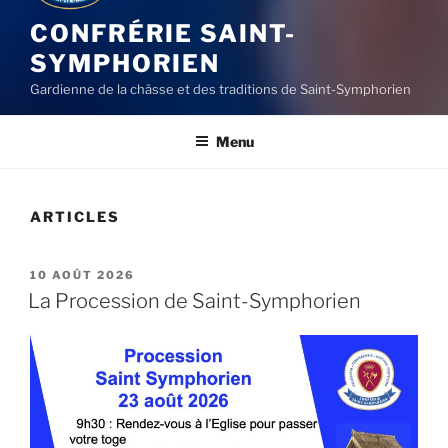
CONFRÉRIE SAINT-
SYMPHORIEN
Gardienne de la châsse et des traditions de Saint-Symphorien
Menu
ARTICLES
PUBLIÉ
10 AOÛT 2026
LE
La Procession de Saint-Symphorien