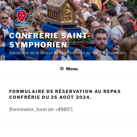
Aller
au
contenu
principal
CONFRÉRIE SAINT-
SYMPHORIEN
Gardienne de la châsse et des traditions de Saint-Symphorien
Menu
FORMULAIRE DE RÉSERVATION AU REPAS
CONFRÉRIE DU 25 AOÛT 2024.
[forminator_form id= »4985″]