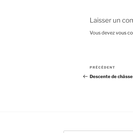
Laisser un co
Vous devez
vous co
Navigation
Article
PRÉCÉDENT
de
précédent
Descente de châsse
l’article