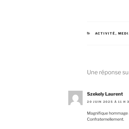
CATÉGORIES
ACTIVITÉ
,
MED
Une réponse sur
Szekely Laurent
20 JUIN 2025 À 11 H 
Magnifique hommage au
Confraternellement.