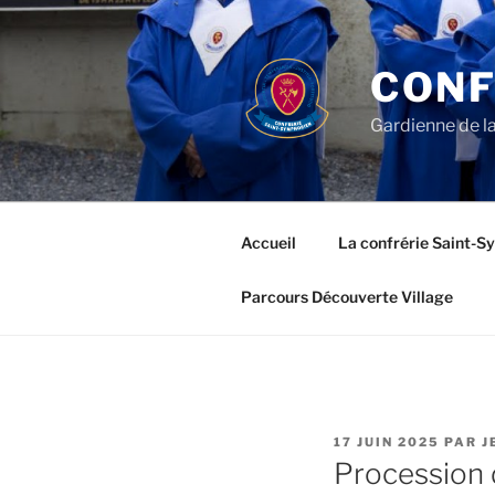
Aller
au
contenu
CONF
principal
Gardienne de la
Accueil
La confrérie Saint-S
Parcours Découverte Village
PUBLIÉ
17 JUIN 2025
PAR
J
LE
Procession 